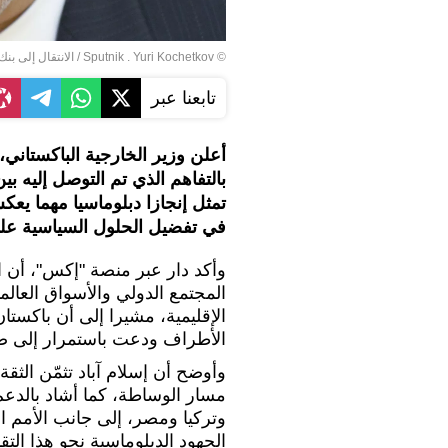
© Sputnik . Yuri Kochetkov
/
الانتقال إلى بنك
تابعنا عبر
أعلن وزير الخارجية الباكستاني، 
بالتفاهم الذي تم التوصل إليه بي
تمثل إنجازا دبلوماسيا مهما يع
في تفضيل الحلول السياسية على
وأكد دار عبر منصة "إكس"، أن ال
المجتمع الدولي والأسواق العالمية
الإقليمية، مشيرا إلى أن باكستا
الأطراف ودعت باستمرار إلى ضبط
وأوضح أن إسلام آباد تثمّن الثقة ا
مسار الوساطة، كما أشاد بالدعم
وتركيا ومصر، إلى جانب الأمم 
الجهود الدبلوماسية نحو هذا التق