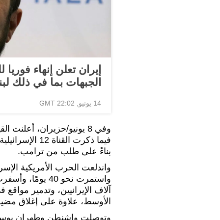
إيران تعلن إنهاء فوريا
الجبهات بما في ذلك لبن
14 يونيو, 22:02 GMT
وفي 8 يونيو/حزيران، أعلنت القيادة العسكرية الإيرانية
فيما ذكرت القن
بناءً على طلب من ترامب.
واستمرت نحو 40 ي
آلاف الإيرانيين، وتدمير مواق
الأوسط، علاوة على إغلاق مضيق 