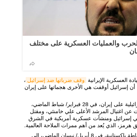
 للحرب والعمليات العسكرية على مختلف
ان
وقف ضرباتها ضد إسرائيل
،
اة 12 الإسرائيلية أن إسرائيل أوقفت هي الأخرى هجماتها على إيران
واندلعت الحرب الأمريكية الإسرائيلية على إيران، في 28 فبراير/ شباط الماضي،
ومًا، وأسفرت عن اغتيال المرشد الأعلى علي خامنئي، ومقتل
ع في إسرائيل ومنشآت عسكرية أمريكية في الشرق
هرمز، الذي يُعد من أهم ممرات الملاحة العالمية.
وتوصلت واشنطن وطهران بوساطة باكستانية، في 8 أبريل/ نيسان الماضي، إلى