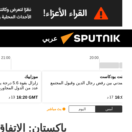
عربي
21:00
20:00
 بوينت بودكاست
موزاييك
واج المدني بين رفض رجال الدين وقبول المجتمع
زلزال بقو
عدد من الدول المجاورة
16:20 GMT
16:03 G
17 د
13 د
أمس
اليوم
بث مباشر
باكستان: الاتفاق