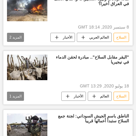
في العراق أخيرا؟
8 سبتمبر 2020, 18:14 GMT
السلاح
العالم العربي
الأخبار
المزيد
2
تفجيرات
تجارة السلاح
"البقر مقابل السلاح".. مبادرة لحقن الدماء
في نيجيريا
18 يوليو 2020, 13:29 GMT
السلاح
العالم
الأخبار
المزيد
1
تصدير الماشية
نيجيريا
الناطق باسم الجيش السوداني: لجنة جمع
السلاح ستبدأ أعمالها قريبا