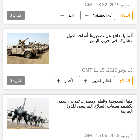
2 يوليو 2019, 13:32 GMT
السلاح
أين الحقيقة؟
راديو
المزيد
3
عادل عبد المهدي
الدولة
مرسوم
ألمانيا تدافع عن تصديرها أسلحة لدول
مشاركة في حرب اليمن
18 يونيو 2019, 11:15 GMT
السلاح
العالم العربي
الأخبار
المزيد
6
أخبار السعودية اليوم
أسلحة ألمانية
تصدير أسلحة
أخبار الجيش السعودي
منها السعودية وقطر ومصر... تقرير رسمي
يكشف مبيعات السلاح الفرنسي للدول
أخبار ألمانيا
الحرب على اليمن
العربية
4 يونيو 2019, 15:06 GMT