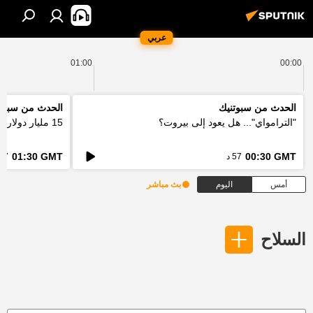
عربي
01:00
00:00
الحدث من سبوتنيك
الحدث من سبوت
"الترامواي"... هل يعود إلى بيروت؟
15 مليار دولار... كيف ستعالج اوروبا فاتورة الحرائق؟
01:30 GMT
00:30 GMT
57 د
57 د
أمس
اليوم
بث مباشر
السلاح