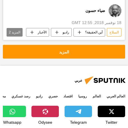
ضياء حسون
18 نوفمبر 2018, 12:55 GMT
السلاح
أين الحقيقة؟
راديو
الأخبار
المزيد
2
القوات الأمريكية
أخبار إيران
المزيد
عربي
العالم العربي
العالم
روسيا
اقتصاد
حصري
راديو
رصد عسكري
مجتم
Whatsapp
Odysee
Telegram
Twitter