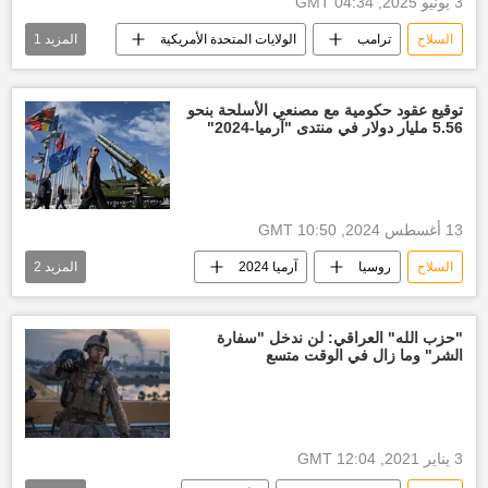
3 يونيو 2025, 04:34 GMT
السلاح
ترامب
الولايات المتحدة الأمريكية
المزيد
1
العالم
توقيع عقود حكومية مع مصنعي الأسلحة بنحو
5.56 مليار دولار في منتدى "آرميا-2024"
13 أغسطس 2024, 10:50 GMT
السلاح
روسيا
آرميا 2024
المزيد
2
رصد عسكري
سلاح روسيا
"حزب الله" العراقي: لن ندخل "سفارة
الشر" وما زال في الوقت متسع
3 يناير 2021, 12:04 GMT