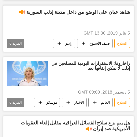
أخبار بيلاروسيا اليوم
بولندا
شاهد عيان على الوضع من داخل مدينة إدلب السورية
5 يناير 2019, 13:36 GMT
السلاح
ضيف الأسبوع
راديو
المزيد
6
أخبار إدلب
تصالح
المسلحين
عصابات
شاهد
إرهابيون
زاخاروفا: الاستفزازات اليومية للمسلحين في
إدلب لا يمكن إيقافها بعد
5 ديسمبر 2018, 09:00 GMT
السلاح
العالم
الأخبار
موسكو
المزيد
6
الخارجية الروسية
فلاديمير بوتين
أخبار إدلب
المعارضة
الإرهابيين
هل يتم نزع سلاح الفصائل العراقية مقابل إلغاء العقوبات
الأمريكية ضد إيران
رجب طيب أردوغان