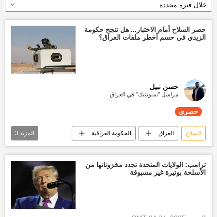
خلال فترة محددة
حصر السلاح أمام الاختبار... هل تنجح حكومة
الزيدي في حسم أخطر ملفات العراق؟
حسن نبيل
مراسل "سبوتنيك" في العراق
حصري
السلاح
العراق
الحكومة العراقية
المزيد
3
الفصائل المسلحة
تقارير سبوتنيك
حصري
ترامب: الولايات المتحدة تجدد مخزوناتها من
الأسلحة بوتيرة غير مسبوقة