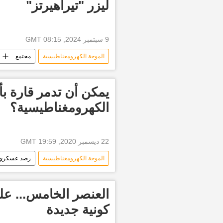
ليزر "تيراهيرتز"
9 سبتمبر 2024, 08:15 GMT
الموجة الكهرومغناطيسية
مجتمع
شعاع الليزر
الماس
سي
يمكن أن تدمر قارة بأ
الكهرومغناطيسية؟
22 ديسمبر 2020, 19:59 GMT
الموجة الكهرومغناطيسية
رصد عسكري
تفجير قنبلة نووية
العنصر الخامس... علم
كونية جديدة