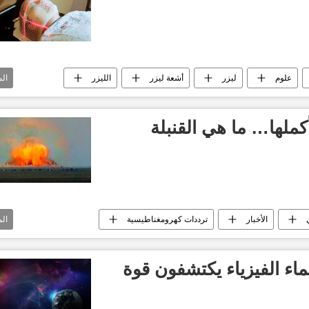
علوم
ليزر
أشعة ليزر
الليزر
ال
ليكون
الاتصالات
كملها… ما هي القنبلة
الأخبار
ترددات كهرومغناطيسية
ال
اء الفيزياء يكتشفون قوة