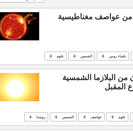
من عواصف مغناطيسية
علماء روس
الشمس
علوم
من البلازما الشمسية
ع المقبل
علوم
عواصف
الشمس
روسيا