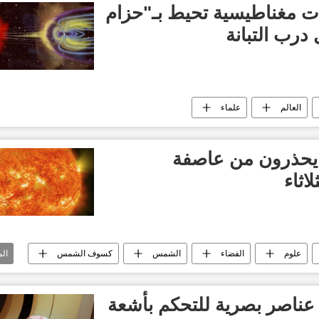
ت مغناطيسية تحيط بـ"حزام
درب التبانة
العالم
علماء
ة يحذرون من عاصفة
اثاء
علوم
الفضاء
الشمس
كسوف الشمس
ال
ناصر بصرية للتحكم بأشعة