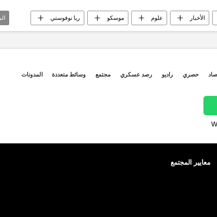
الأخبار
علوم
موسكو
ريا نوفوستي
ال
علماء الروس
استشعار
النانومترات
المرنان
صاد
حصري
راديو
رصد عسكري
مجتمع
وسائط متعددة
المدونات
W
معايير المجتمع