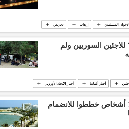
لإخوان المسلمين
إرهاب
تحريض
" للاجئين السوريين ولم
ه
اجئين
أخبار ألمانيا
أخبار الاتحاد الأوروبي
تونس.. القبض على 7 أشخاص خططوا للانضمام