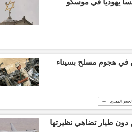
سا يهوديا في موسكو
لجيش المصري
 دون طيار تضاهي نظيرتها