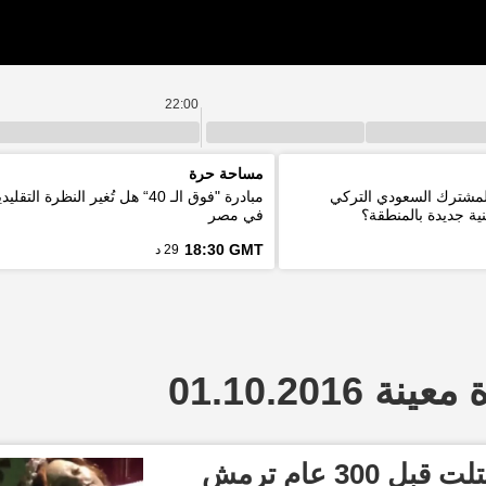
22:00
مساحة حرة
المشترك السعودي التركي
مبادرة "فوق الـ 40“ هل تُغير النظرة ا
ية جديدة بالمنطقة؟
في مصر
18:30 GMT
29 د
 01.10.2016
بالفيديو...جثة طفلة قتلت قبل 300 عام ترمش