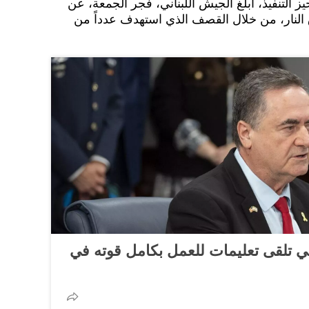
 التنفيذ، أبلغ الجيش اللبناني، فجر الجمعة، ⁠عن
النار، ⁠من خلال القصف الذي استهدف عدداً من
ي تلقى تعليمات للعمل بكامل قوته في