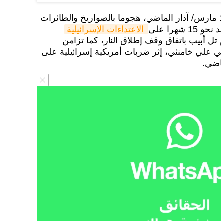
وشن "حزب الله" اللبناني، في 1 مارس/ آذار الماضي، هجوما بالصواريخ والطائرات
هرا على
 الاعتداءات الإسرائيلية
 تل أبيب باتفاق وقف إطلاق النار، كما تزامن
ني علي خامنئي، إثر ضربات أمريكية إسرائيلية على