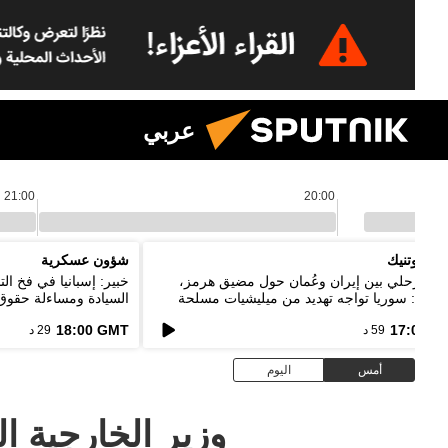
عربي
21:00
20:00
م سبوتنيك
شؤون عسكرية
اق مرحلي بين إيران وعُمان حول مضيق هرمز،
خبير: إسبانيا في فخ ا
يباني: سوريا تواجه تهديد من ميليشيات مسلحة
السيادة ومساءلة حقوق 
خدم حدود دول الجوار
18:00 GMT
17:00 G
59 د
29 د
أمس
اليوم
وزير الخارجية ا