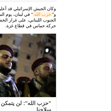
وكان الجيش الإسرائيلي قد أعلن
و"
حزب الله
" في لبنان، يوم ال
الجنوب اللبناني، على غرار الخ
حركة حماس في قطاع غزة.
"حزب الله": لن يتمكن أ
سلاحنا