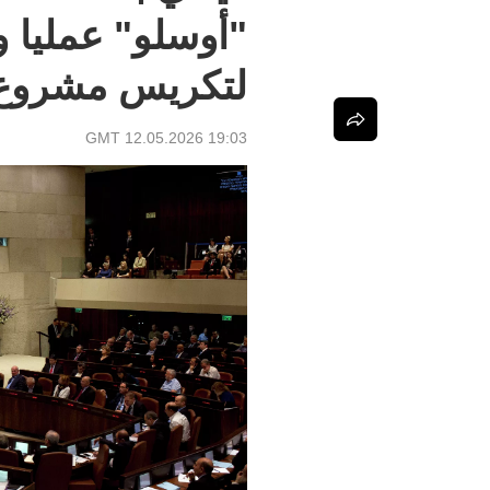
"أوسلو" عمليا وت
لتكريس مشروع 
19:03 GMT 12.05.2026