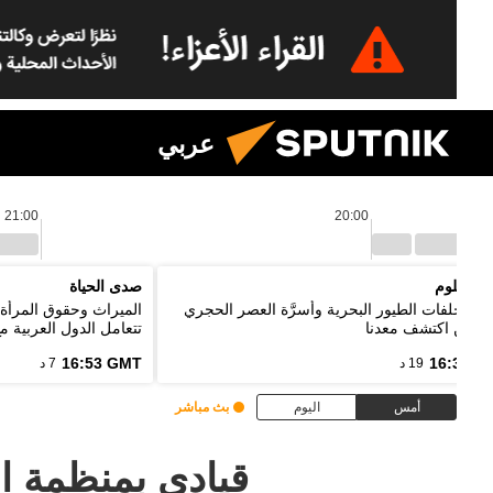
عربي
21:00
20:00
يا العلوم
صدى الحياة
ئد مخلفات الطيور البحرية وأسرَّة العصر الحجري
الميراث وحقوق المرأة 
ل من اكتشف معدنا
تتعامل الدول العربية م
16:53 GMT
16:33 G
19 د
7 د
أمس
اليوم
بث مباشر
قيادي بمنظمة ا