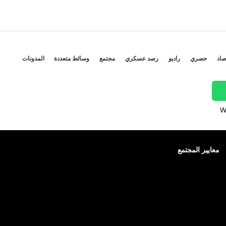
صاد
حصري
راديو
رصد عسكري
مجتمع
وسائط متعددة
المدونات
W
معايير المجتمع