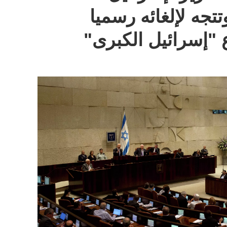
تجه لإلغائه رسميا
"إسرائيل الكبرى"