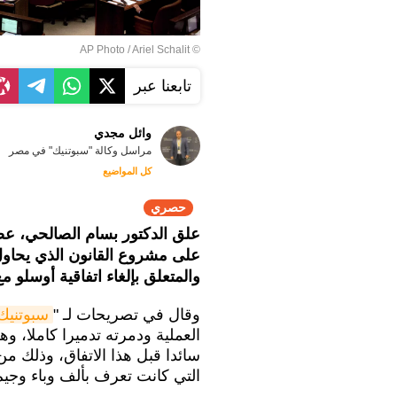
© AP Photo / Ariel Schalit
تابعنا عبر
وائل مجدي
مراسل وكالة "سبوتنيك" في مصر
كل المواضيع
حصري
علق الدكتور بسام الصالحي، عضو 
على مشروع القانون الذي يحاول 
والمتعلق بإلغاء اتفاقية أوسلو 
وقال في تصريحات لـ "
سبوتنيك
العملية ودمرته تدميرا كاملا، و
سائدا قبل هذا الاتفاق، وذلك من
التي كانت تعرف بألف وباء وجيم