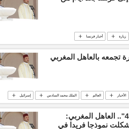
زيارة
أخبار فرنسا
ة تجمعه بالعاهل المغربي
الأخبار
العالم
الملك محمد السادس
إسرائيل
"بمناسبة الذكرى الـ45".. العاهل المغربي:
شكلت نموذجا فريدا في