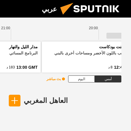
عربي
21:00
20:00
 بوينت بودكاست
مدار الليل والنهار
ل الألب باللون الأخضر ومساحات أخرى بالبني
البرنامج المسائي
13:00 GMT
12:48 G
8 د
183 د
أمس
اليوم
بث مباشر
العاهل المغربي