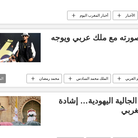
الأخبار
أخبار المغرب اليوم
رته مع ملك عربي ويوجه
م العربي
الملك محمد السادس
محمد رمضان
ال
لجالية اليهودية… إشادة
مغربي