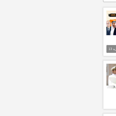
يد
13