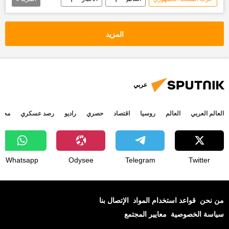
بولنت تزجان
لجنة الانتخابات التركية
استفتاء تركيا
انتهاكات
المزيد
الاستفتاء الدستوري في تركيا
أخبار تركيا اليوم
عربي
العالم العربي
العالم
روسيا
اقتصاد
حصري
راديو
رصد عسكري
مجتم
Whatsapp
Odysee
Telegram
Twitter
من نحن
قواعد استخدام المواد
الإتصال بنا
سياسة الخصوصية
معايير المجتمع