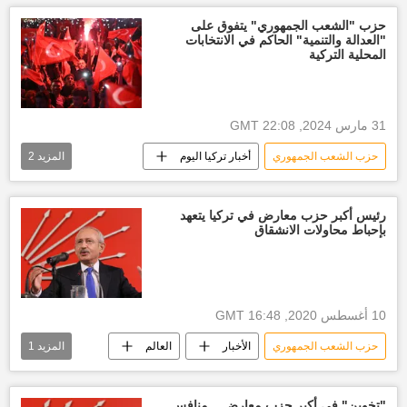
العالم
حزب "الشعب الجمهوري" يتفوق على
"العدالة والتنمية" الحاكم في الانتخابات
المحلية التركية
31 مارس 2024, 22:08 GMT
حزب الشعب الجمهوري
أخبار تركيا اليوم
المزيد
2
حزب العدالة والتنمية
العالم
رئيس أكبر حزب معارض في تركيا يتعهد
بإحباط محاولات الانشقاق
10 أغسطس 2020, 16:48 GMT
حزب الشعب الجمهوري
الأخبار
العالم
المزيد
1
أخبار تركيا اليوم
"تخوين" في أكبر حزب معارض... منافس