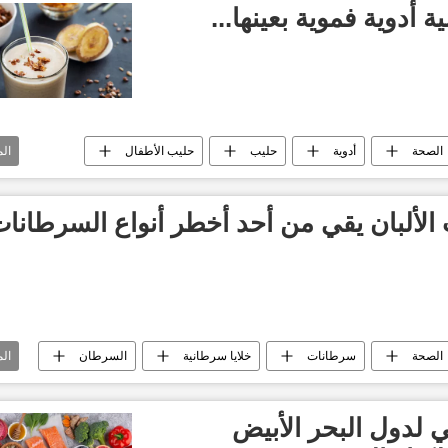
 أدوية فموية بعينها...
الصحة
أدوية
حليب
حليب الأطفال
ال
ألبان
منتجات الألبان
صرع
الملاريا
الألبان يقي من أحد أخطر أنواع السرطانا
الصحة
سرطانات
خلايا سرطانية
السرطان
ال
حليب
الحليب
مشتقات الحليب
ي لدول البحر الأبيض