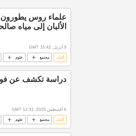
علماء روس يطورون ت
الألبان إلى مياه صال
9 أبريل, 15:42 GMT
ألبان
مجتمع
علوم
دراسة تكشف عن فوائد
6 أغسطس 2025, 12:31 GMT
ألبان
مجتمع
علوم
منتجات الألبان
جبن
خل