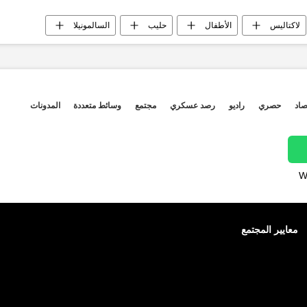
لاكتاليس
الأطفال
حليب
السالمونيلا
صاد
حصري
راديو
رصد عسكري
مجتمع
وسائط متعددة
المدونات
W
معايير المجتمع