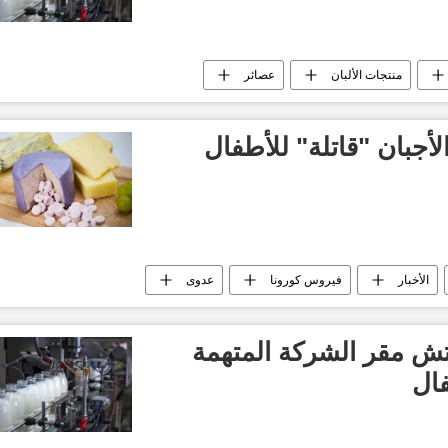
منتجات الألبان
عصائر
لأجبان "قاتلة" للأطفال
الأخبار
فيروس كورونا
عدوى
تش مقر الشركة المتهمة
فال