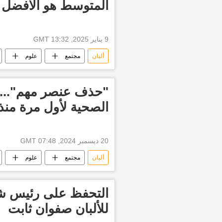
المتوسط هو الأفضل ل
9 يناير 2025, 13:32 GMT
ألبان
مجتمع
علوم
الأطعمة
خضراوات
فوا
لحوم نباتية
منتجات الألبان
"حذف عنصر مهم"... إ
البروتين
نقص البروتين
الصحية لأول مرة منذ 30 عام
20 ديسمبر 2024, 07:48 GMT
ألبان
مجتمع
علوم
الأطعمة
بروتين
بروتين
نقص البروتين
خبز
فوا
التحفظ على رئيس شر
حبوب
سكر
السكر
للألبان صفوان ثابت