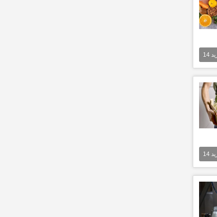
يد
14
يد
14