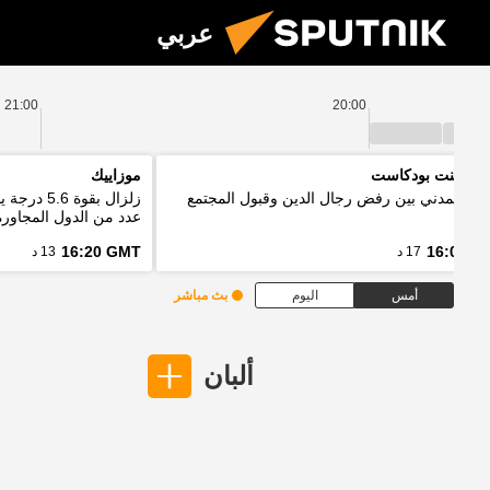
عربي
21:00
20:00
 بوينت بودكاست
موزاييك
واج المدني بين رفض رجال الدين وقبول المجتمع
زلزال بقو
عدد من الدول المجاورة
16:20 GMT
16:03 G
17 د
13 د
أمس
اليوم
بث مباشر
ألبان