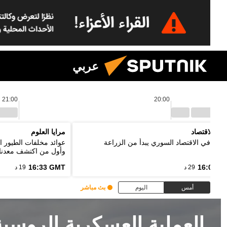
عربي
21:00
20:00
نين الاقتصاد
مرايا العلوم
ر: تعافي الاقتصاد السوري يبدأ من الزراعة
عوائد مخلفات الطيور ا
وأول من اكتشف معدنا
16:33 GMT
16:03 G
29 د
19 د
أمس
اليوم
بث مباشر
العملية العسكرية الروسي