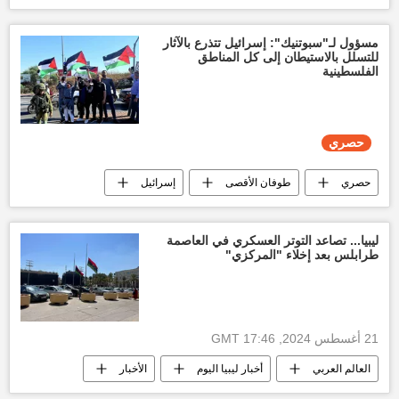
أخبار أوكرانيا
مسؤول لـ"سبوتنيك": إسرائيل تتذرع بالآثار
للتسلل بالاستيطان إلى كل المناطق
الفلسطينية
حصري
حصري
طوفان الأقصى
إسرائيل
أخبار فلسطين اليوم
العالم العربي
ليبيا... تصاعد التوتر العسكري في العاصمة
طرابلس بعد إخلاء "المركزي"
21 أغسطس 2024, 17:46 GMT
العالم العربي
أخبار ليبيا اليوم
الأخبار
منظمة الأمم المتحدة