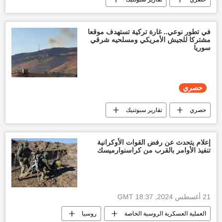
أخبار السودان اليوم
الجيش السوداني
قوات الدعم السريع السودانية
العالم العربي
في تطور نوعي.. غارة تركية تستهدف موقعا
مشتركا للجيش الأمريكي ومسلحيه شرقي
سوريا
حصري
حصري
تقارير سبوتنيك
أخبار تركيا اليوم
أخبار سوريا اليوم
الولايات المتحدة الأمريكية
إعلام يتحدث عن رفض القوات الأوكرانية
تنفيذ الأوامر بالقرب من كراسنوارميسك
21 أغسطس 2024, 18:37 GMT
العملية العسكرية الروسية الخاصة
روسيا