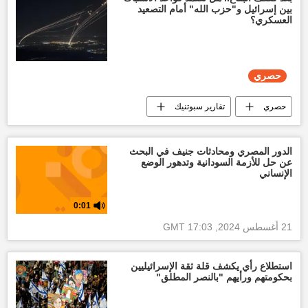
بين إسرائيل و"حزب الله" أمام التصعيد
العسكري؟
حصري
حصري
تقارير سبوتنيك
طوفان الأقصى
إسرائيل
أخبار حزب الله
لبنان
غزة
الدور المصري ومحادثات جنيف في البحث
عن حل للأزمة السودانية وتدهور الوضع
العالم
العالم العربي
الإنساني
0:01
21 أغسطس 2024, 17:03 GMT
استطلاع رأي يكشف قلة ثقة الإسرائيليين
بحكومتهم ورأيهم "بالنصر المطلق"