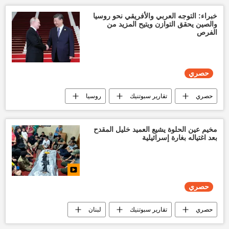
خبراء: التوجه العربي والأفريقي نحو روسيا
والصين يحقق التوازن ويتيح المزيد من
الفرص
حصري
حصري
تقارير سبوتنيك
روسيا
الصين
العالم العربي
أفريقيا
مجموعة بريكس
اقتصاد
مخيم عين الحلوة يشيع العميد خليل المقدح
بعد اغتياله بغارة إسرائيلية
حصري
حصري
تقارير سبوتنيك
لبنان
إسرائيل
أخبار إسرائيل اليوم