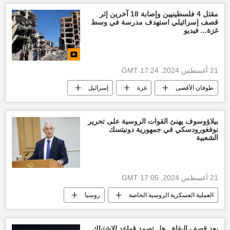
اقتصاد فلسطين
أخبار فلسطين اليوم
مقتل 4 فلسطينيين وإصابة 18 آخرين إثر
قصف إسرائيلي استهدف مدرسة في وسط
غزة... فيديو
21 أغسطس 2024, 17:24 GMT
طوفان الأقصى
غزة
إسرائيل
العالم العربي
الأخبار
بيلاؤوسوف يهنئ القوات الروسية على تحرير
نوفغورودسكي في جمهورية دونيتسك
الشعبية
21 أغسطس 2024, 17:05 GMT
العملية العسكرية الروسية الخاصة
روسيا
أخبار أوكرانيا
بعد قصف البقاع.. هل تصمد قواعد الاشتباك