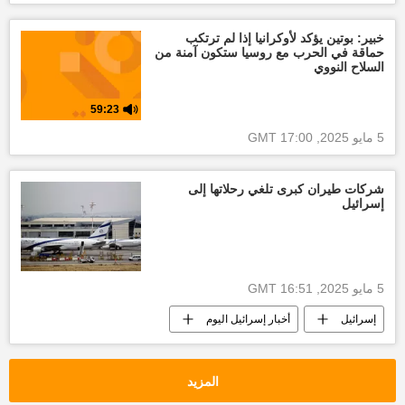
أنصار الله
إسرائيل
أخبار إسرائيل اليوم
أخبار العالم الآن
العالم العربي
خبير: بوتين يؤكد لأوكرانيا إذا لم ترتكب
حماقة في الحرب مع روسيا ستكون آمنة من
السلاح النووي
59:23
5 مايو 2025, 17:00 GMT
شركات طيران كبرى تلغي رحلاتها إلى
إسرائيل
5 مايو 2025, 16:51 GMT
إسرائيل
أخبار إسرائيل اليوم
قطاع غزة
غزة
العدوان الإسرائيلي على غزة
الحرب على اليمن
المزيد
أخبار اليمن الأن
أنصار الله
العالم