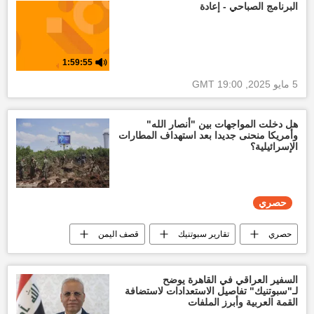
أخبار العالم الآن
العالم
البرنامج الصباحي - إعادة
1:59:55
5 مايو 2025, 19:00 GMT
هل دخلت المواجهات بين "أنصار الله"
وأمريكا منحنى جديدا بعد استهداف المطارات
الإسرائيلية؟
حصري
حصري
تقارير سبوتنيك
قصف اليمن
المبعوث الأممي إلى اليمن
أخبار اليمن الأن
الحرب على اليمن
أطفال اليمن
السفير العراقي في القاهرة يوضح
لـ"سبوتنيك" تفاصيل الاستعدادات لاستضافة
عبد الملك الحوثي
الولايات المتحدة الأمريكية
القمة العربية وأبرز الملفات