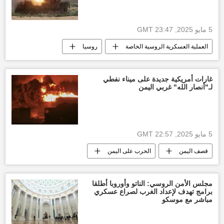
5 مايو 2025, 23:47 GMT
العملية العسكرية الروسية الخاصة
روسيا
موسكو
محافظ موسكو
طائرة مسيرة
غارات أمريكية جديدة على ميناء نفطي
لـ"أنصار الله" غربي اليمن
5 مايو 2025, 22:57 GMT
قصف اليمن
الحرب على اليمن
أخبار اليمن الأن
الولايات المتحدة الأمريكية
العالم العربي
مجلس الأمن الروسي: الناتو وأوروبا أطلقا
برامج تهدف لإعداد الغرب لصراع عسكري
مباشر مع موسكو