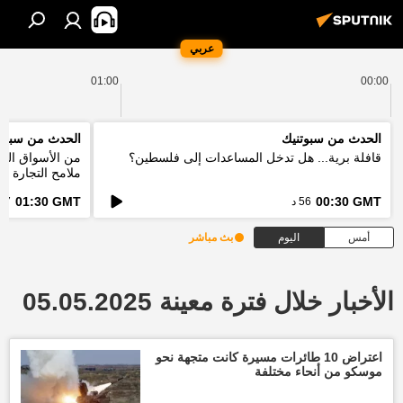
عربي
01:00
00:00
الحدث من سبوتنيك
الحدث من سبوت
قافلة برية... هل تدخل المساعدات إلى فلسطين؟
من الأسواق التق
ملامح التجارة ا
الطاقة؟
01:30 GMT
00:30 GMT
56 د
57 د
أمس
اليوم
بث مباشر
الأخبار خلال فترة معينة 05.05.2025
اعتراض 10 طائرات مسيرة كانت متجهة نحو
موسكو من أنحاء مختلفة