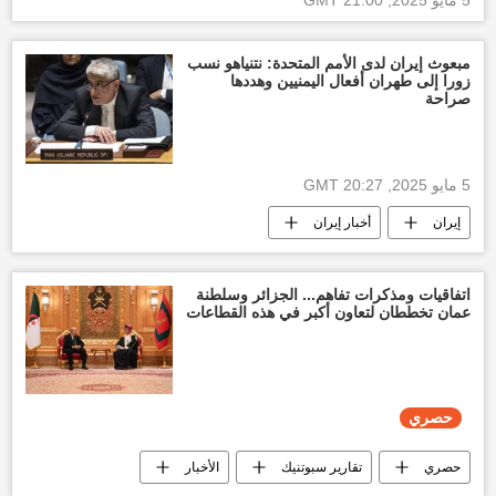
مبعوث إيران لدى الأمم المتحدة: نتنياهو نسب
زورا إلى طهران أفعال اليمنيين وهددها
صراحة
5 مايو 2025, 20:27 GMT
إيران
أخبار إيران
الولايات المتحدة الأمريكية
إسرائيل
أخبار إسرائيل اليوم
أنصار الله
اتفاقيات ومذكرات تفاهم... الجزائر وسلطنة
عمان تخططان لتعاون أكبر في هذه القطاعات
الحرب على اليمن
أخبار اليمن الأن
العالم
حصري
حصري
تقارير سبوتنيك
الأخبار