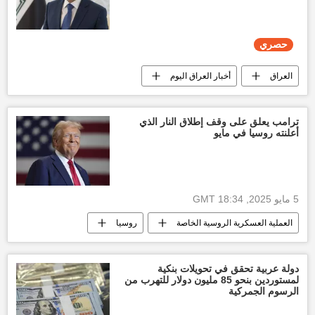
إسرائيل
العالم العربي
العالم
حول العالم
حصري
العراق
أخبار العراق اليوم
جامعة الدول العربية
حصري
أخبار العالم الآن
العالم العربي
ترامب يعلق على وقف إطلاق النار الذي
أعلنته روسيا في مايو
5 مايو 2025, 18:34 GMT
العملية العسكرية الروسية الخاصة
روسيا
أخبار أوكرانيا
العالم
أخبار العالم الآن
الولايات المتحدة الأمريكية
دولة عربية تحقق في تحويلات بنكية
لمستوردين بنحو 85 مليون دولار للتهرب من
الرسوم الجمركية