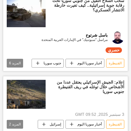
سحب السلاح الثقيل من جنوبي سوريا تحت
رقابة جوية إسرائيلية.. كيف تغيرت خارطة
الانتشار العسكري؟
باسل شرتوح
مراسل "سبوتنيك" في الإمارات العربية المتحدة
حصري
القنيطرة
أخبار سوريا اليوم
جنوب سوريا
المزيد
6
السويداء
درعا
نزع سلاح
إسرائيل
تقارير سبوتنيك
حصري
إعلام: الجيش الإسرائيلي يعتقل عددا من
الأشخاص خلال توغله في ريف القنيطرة
جنوبي سوريا
3 سبتمبر 2025, 09:52 GMT
القنيطرة
أخبار سوريا اليوم
إسرائيل
المزيد
2