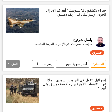
توغل إسرائيلي
العالم العربي
خبراء يكشفون لـ"سبوتنيك" أهداف الإنزال
الجوي الإسرائيلي في ريف دمشق
باسل شرتوح
مراسل "سبوتنيك" في الإمارات العربية المتحدة
حصري
القنيطرة
أخبار سوريا اليوم
إسرائيل
المزيد
6
توغل إسرائيلي
ريف دمشق
السويداء
تقارير سبوتنيك
حصري
عملية إنزال
إسرائيل تتغول في الجنوب السوري... ماذا
عن التفاهمات الأمنية بين حكومة دمشق وتل
أبيب؟
حصري