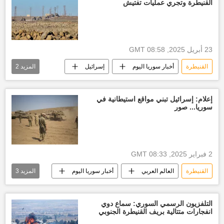
القنيطرة وتجري عمليات تفتيش
23 أبريل 2025, 08:58 GMT
القنيطرة
أخبار سوريا اليوم
إسرائيل
المزيد
2
مداهمة
العالم العربي
إعلام: إسرائيل تبني مواقع استيطانية في
سوريا... صور
2 فبراير 2025, 08:33 GMT
القنيطرة
العالم العربي
أخبار سوريا اليوم
المزيد
3
دمشق
إسرائيل
أخبار إسرائيل اليوم
التلفزيون الرسمي السوري: سماع دوي
انفجارات متتالية بريف القنيطرة الجنوبي