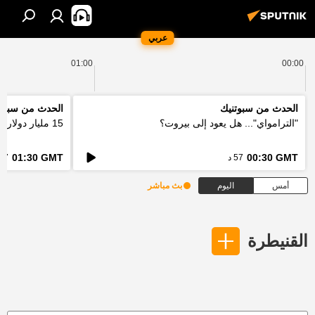
عربي
01:00
00:00
الحدث من سبوتنيك
الحدث من سبوت
"الترامواي"... هل يعود إلى بيروت؟
15 مليار دولار... كيف ستعالج اوروبا فاتورة الحرائق؟
01:30 GMT
00:30 GMT
57 د
57 د
أمس
اليوم
بث مباشر
القنيطرة