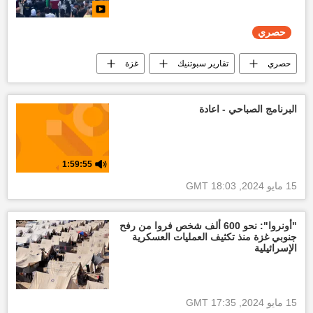
العدوان الإسرائيلي على غزة
طوفان الأقصى
حصري
حصري
تقارير سبوتنيك
غزة
التصعيد العسكري بين غزة وإسرائيل
العدوان الإسرائيلي على غزة
قطاع غزة
البرنامج الصباحي - اعادة
طوفان الأقصى
العالم العربي
1:59:55
15 مايو 2024, 18:03 GMT
"أونروا": نحو 600 ألف شخص فروا من رفح
جنوبي غزة منذ تكثيف العمليات العسكرية
الإسرائيلية
15 مايو 2024, 17:35 GMT