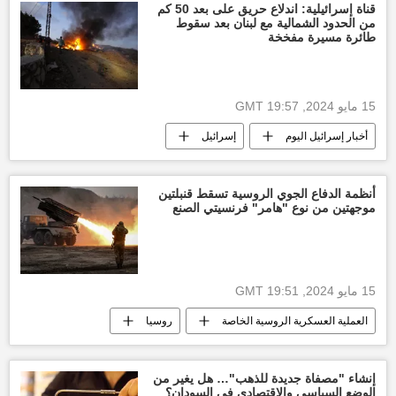
قناة إسرائيلية: اندلاع حريق على بعد 50 كم
من الحدود الشمالية مع لبنان بعد سقوط
طائرة مسيرة مفخخة
15 مايو 2024, 19:57 GMT
أخبار إسرائيل اليوم
إسرائيل
العالم العربي
الأخبار
أخبار لبنان
لبنان
ترسيم الحدود بين لبنان وإسرائيل
أنظمة الدفاع الجوي الروسية تسقط قنبلتين
موجهتين من نوع "هامر" فرنسيتي الصنع
التصعيد العسكري بين غزة وإسرائيل
العدوان الإسرائيلي على غزة
قطاع غزة
غزة
وقف إطلاق النار بين قطاع غزة وإسرائيل
15 مايو 2024, 19:51 GMT
أخبار حزب الله
العملية العسكرية الروسية الخاصة
روسيا
رصد عسكري
إنشاء "مصفاة جديدة للذهب"… هل يغير من
الوضع السياسي والاقتصادي في السودان؟