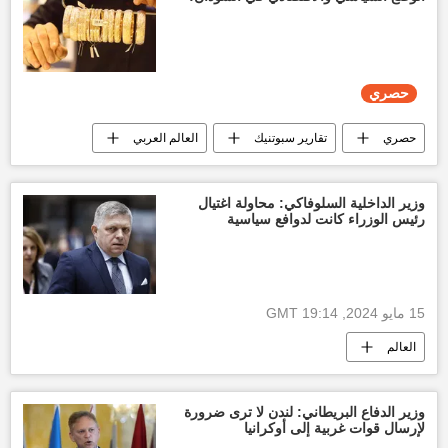
حصري
حصري
تقارير سبوتنيك
العالم العربي
الأخبار
اتفاق السودان
أخبار السودان اليوم
وزير الداخلية السلوفاكي: محاولة اغتيال
رئيس الوزراء كانت لدوافع سياسية
المجلس السيادي في السودان
قطر
أخبار قطر اليوم
أسعار الذهب اليوم
15 مايو 2024, 19:14 GMT
العالم
وزير الدفاع البريطاني: لندن لا ترى ضرورة
لإرسال قوات غربية إلى أوكرانيا