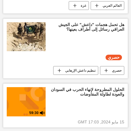
العالم العربي
غزة
التصعيد العسكري بين غزة وإسرائيل
العدوان الإسرائيلي على غزة
قطاع غزة
هل تحمل هجمات "داعش" على الجيش
العراقي رسائل إلى أطراف بعينها؟
طوفان الأقصى
حصري
حصري
تنظيم داعش الإرهابي
تقارير سبوتنيك
العالم العربي
الأخبار
العراق
أخبار العراق اليوم
الحلول المطروحة لإنهاء الحرب في السودان
والعودة لطاولة المفاوضات
منظمة الأمم المتحدة
59:30
15 مايو 2024, 17:03 GMT