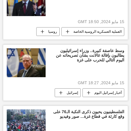
15 مايو 2024, 18:50 GMT
العملية العسكرية الروسية الخاصة
روسيا
بريطانيا
العالم
وسط عاصفة كبيرة.. وزراء إسرائيليون
يطالبون بإقالة غالانت بشأن تصريحاته عن
اليوم التالي للحرب على غزة
15 مايو 2024, 18:27 GMT
أخبار إسرائيل اليوم
إسرائيل
العالم العربي
الأخبار
حركة حماس
غزة
التصعيد العسكري بين غزة وإسرائيل
الفلسطينيون يحيون ذكرى النكبة الـ76 على
وقع كارثة في قطاع غزة... صور وفيديو
قطاع غزة
وقف إطلاق النار بين قطاع غزة وإسرائيل