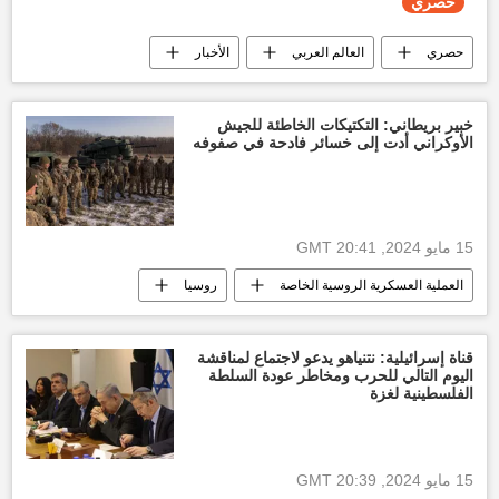
حصري
حصري
العالم العربي
الأخبار
غزة
التصعيد العسكري بين غزة وإسرائيل
العدوان الإسرائيلي على غزة
قطاع غزة
خبير بريطاني: التكتيكات الخاطئة للجيش
الأوكراني أدت إلى خسائر فادحة في صفوفه
البحرين
قمة البحرين
15 مايو 2024, 20:41 GMT
العملية العسكرية الروسية الخاصة
روسيا
رصد عسكري
قناة إسرائيلية: نتنياهو يدعو لاجتماع لمناقشة
اليوم التالي للحرب ومخاطر عودة السلطة
الفلسطينية لغزة
15 مايو 2024, 20:39 GMT