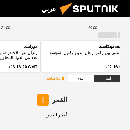
عربي
21:00
20:00
 بوينت بودكاست
موزاييك
واج المدني بين رفض رجال الدين وقبول المجتمع
زلزال بقو
عدد من الدول المجاورة
16:20 GMT
16:03 G
17 د
13 د
أمس
اليوم
بث مباشر
القمر
أخبار القمر