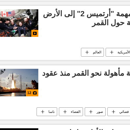
"ناسا": عودة طاقم مهمة "أرتميس 2" إلى الأرض
ة حول القمر
لأمريكية
العالم
 مأهولة نحو القمر منذ عقود
12
فضائي
صور
الفضاء
ناسا