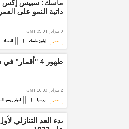
ماسك: سبيس إكس ستع
ذاتية النمو على القمر
9 فبراير, 05:04 GMT
القمر
إيلون ماسك
الفضاء
ظهور 4 "أقمار" في سماء روسيا
2 فبراير, 16:33 GMT
القمر
روسيا
أخبار روسيا الي
بدء العد التنازلي لأو