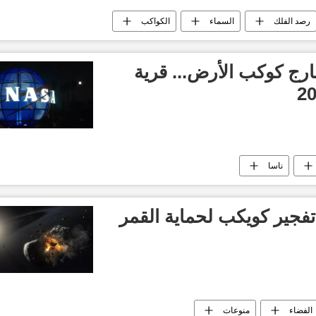
رصد الفلك
السماء
الكواكب
رج كوكب الأرض... قرية
ناسا
تفجير كويكب لحماية القمر
الفضاء
منوعات