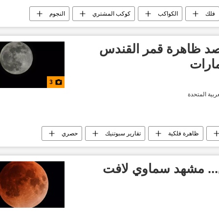
فلك
الكواكب
كوكب المشتري
النجوم
صد ظاهرة قمر القندس
مارات
3
ربية المتحدة
ظاهرة فلكية
تقارير سبوتنيك
حصري
... مشهد سماوي لافت