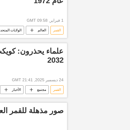
عام 1972
1 فبراير, 09:58 GMT
القمر
العالم
الولايات المتحدة
علماء يحذرون: كويكب
2032
24 ديسمبر 2025, 21:41 GMT
القمر
مجتمع
الأخبار
صور مذهلة للقمر الع