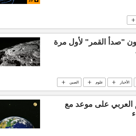
10
ن "صدأ القمر" لأول مرة
الأخبار
علوم
الصين
لم العربي على موعد مع
ء