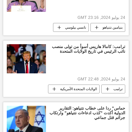
24 يوليو 2024, 23:16 GMT
بنيامين نتنياهو
نانسي بيلوسي
الكونغرس الأمريكي
العالم
غزة
التصعيد العسكري بين غزة وإسرائيل
ترامب: كامالا هاريس أسوأ من تولى منصب
نائب الرئيس في تاريخ الولايات المتحدة
24 يوليو 2024, 22:48 GMT
ترامب
الولايات المتحدة الأمريكية
نظام الولاية
العالم
أخبار العالم الآن
حماس" ردا على خطاب نتنياهو: التقارير
الدولية أكدت "كذب ادعاءات نتنياهو" وارتكاب
جرائم قتل جماعي