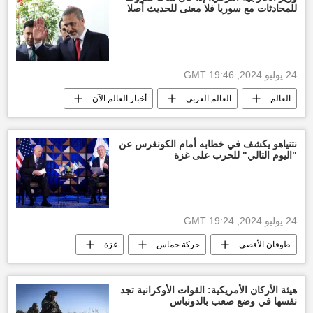
للمحادثات مع سوريا فلا معنى للحديث أصلا
24 يوليو 2024, 19:46 GMT
العالم
العالم العربي
أخبار العالم الآن
أخبار تركيا اليوم
أخبار سوريا اليوم
بشار الأسد
رجب طيب أردوغان
نتنياهو يكشف في خطابه أمام الكونغرس عن
"اليوم التالي" للحرب على غزة
الأخبار
24 يوليو 2024, 19:24 GMT
طوفان الأقصى
حركة حماس
غزة
التصعيد العسكري بين غزة وإسرائيل
العدوان الإسرائيلي على غزة
قطاع غزة
هيئة الأركان الأمريكية: القوات الأوكرانية تجد
نفسها في وضع صعب بالدونباس
وقف إطلاق النار بين قطاع غزة وإسرائيل