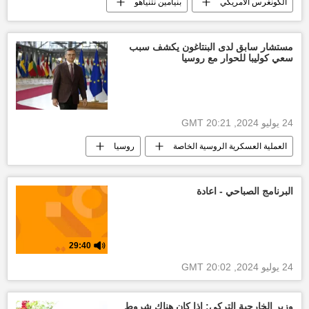
الكونغرس الأمريكي
بنيامين نتنياهو
أخبار إسرائيل اليوم
إسرائيل
العالم العربي
الأخبار
غزة
مستشار سابق لدى البنتاغون يكشف سبب
سعي كوليبا للحوار مع روسيا
التصعيد العسكري بين غزة وإسرائيل
قطاع غزة
العدوان الإسرائيلي على غزة
حركة حماس
24 يوليو 2024, 20:21 GMT
العملية العسكرية الروسية الخاصة
روسيا
البرنامج الصباحي - اعادة
29:40
24 يوليو 2024, 20:02 GMT
وزير الخارجية التركي: إذا كان هناك شروط