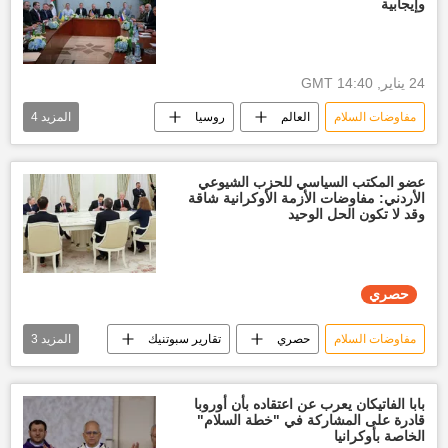
وإيجابية
24 يناير, 14:40 GMT
مفاوضات السلام
العالم
روسيا
المزيد
4
الامارات العربية المتحدة
الولايات المتحدة الأمريكية
أخبار أوكرانيا
عضو المكتب السياسي للحزب الشيوعي
الأردني: مفاوضات الأزمة الأوكرانية شاقة
مفاوضات
وقد لا تكون الحل الوحيد
حصري
مفاوضات السلام
حصري
تقارير سبوتنيك
المزيد
3
العالم
روسيا
أخبار أوكرانيا
بابا الفاتيكان يعرب عن اعتقاده بأن أوروبا
قادرة على المشاركة في "خطة السلام"
الخاصة بأوكرانيا