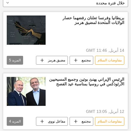
خلال فترة محددة
بريطانيا وفرنسا تعلنان رفضهما حصار
الولايات المتحدة لمضيق هرمز
14 أبريل, 11:46 GMT
مفاوضات السلام
مجتمع
مضيق هرمز
المزيد
5
أخبار ايران اليوم
أخبار الخليج
الولايات المتحدة الأمريكية
موسكو
الرئيس الإيراني يهنئ بوتين وجميع المسيحيين
الأرثوذكس في روسيا بمناسبة عيد الفصح
مفاوضات
12 أبريل, 13:05 GMT
مفاوضات السلام
مجتمع
مفاعل نووي
المزيد
4
مفاوضات
أخبار ايران اليوم