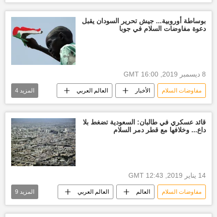
أخبار السودان اليوم
دارفور
بوساطة أوروبية... جيش تحرير السودان يقبل
دعوة مفاوضات السلام في جوبا
8 ديسمبر 2019, 16:00 GMT
مفاوضات السلام
الأخبار
العالم العربي
المزيد
4
جوبا
الصراع في جوبا
أخبار العالم الآن
أخبار جنوب السودان
قائد عسكري في طالبان: السعودية تضغط بلا
داع... وخلافها مع قطر دمر السلام
14 يناير 2019, 12:43 GMT
مفاوضات السلام
العالم
العالم العربي
المزيد
9
الأخبار
الولايات المتحدة الأمريكية