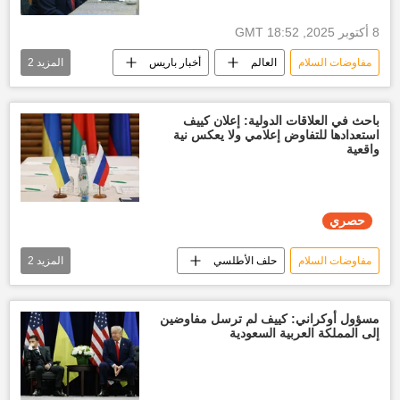
8 أكتوبر 2025, 18:52 GMT
مفاوضات السلام
العالم
أخبار باريس
المزيد
2
أخبار فلسطين اليوم
قطاع غزة
باحث في العلاقات الدولية: إعلان كييف
استعدادها للتفاوض إعلامي ولا يعكس نية
واقعية
حصري
مفاوضات السلام
حلف الأطلسي
المزيد
2
تقارير سبوتنيك
العالم
مسؤول أوكراني: كييف لم ترسل مفاوضين
إلى المملكة العربية السعودية