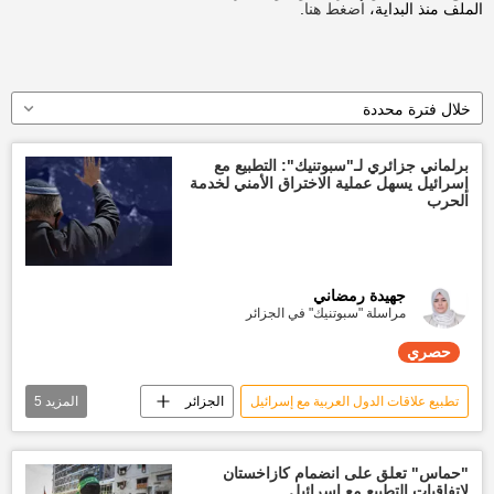
الملف منذ البداية،
اضغط هنا
.
خلال فترة محددة
برلماني جزائري لـ"سبوتنيك": التطبيع مع
إسرائيل يسهل عملية الاختراق الأمني لخدمة
الحرب
جهيدة رمضاني
مراسلة "سبوتنيك" في الجزائر
حصري
تطبيع علاقات الدول العربية مع إسرائيل
الجزائر
المزيد
5
تطبيع العلاقات
الحرب
إيران
تقارير سبوتنيك
حصري
"حماس" تعلق على انضمام كازاخستان
لاتفاقيات التطبيع مع إسرائيل