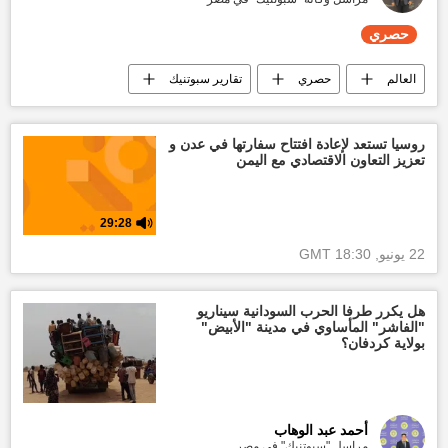
حصري
العالم
حصري
تقارير سبوتنيك
إسرائيل
الولايات المتحدة الأمريكية
الكنيست الإسرائيلي
بنيامين نتنياهو
روسيا تستعد لإعادة افتتاح سفارتها في عدن و
تعزيز التعاون الاقتصادي مع اليمن
الانتخابات الإسرائيلية
29:28
22 يونيو, 18:30 GMT
هل يكرر طرفا الحرب السودانية سيناريو
"الفاشر" المأساوي في مدينة "الأبيض"
بولاية كردفان؟
أحمد عبد الوهاب
مراسل "سبوتنيك" في مصر