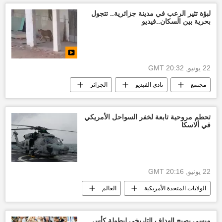
أخبار العالم الآن
العالم
لبؤة تثير الرعب في مدينة جزائرية.. تتجول
بحرية بين السكان..فيديو
22 يونيو, 20:32 GMT
مجتمع
نادي الفيديو
الجزائر
العالم
أخبار العالم الآن
تحطم مروحية تابعة لخفر السواحل الأمريكي
في ألاسكا
22 يونيو, 20:16 GMT
الولايات المتحدة الأمريكية
العالم
أخبار العالم الآن
ميسي يصبح الهداف التاريخي لبطولة كأس