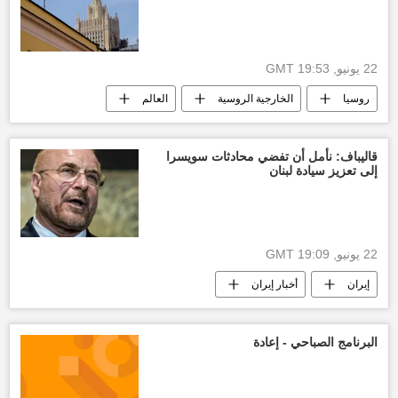
22 يونيو, 19:53 GMT
روسيا
الخارجية الروسية
العالم
ماريا زاخاروفا
قاليباف: نأمل أن تفضي محادثات سويسرا
إلى تعزيز سيادة لبنان
22 يونيو, 19:09 GMT
إيران
أخبار إيران
الولايات المتحدة الأمريكية
أخبار لبنان
لبنان
أخبار العالم الآن
العالم
البرنامج الصباحي - إعادة