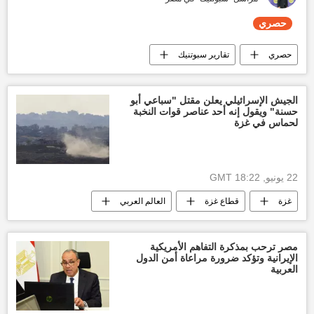
حصري
حصري
تقارير سبوتنيك
المجلس السيادي في السودان
قوات الدعم السريع السودانية
العالم العربي
‏الجيش الإسرائيلي يعلن مقتل "سباعي أبو
حسنة" ويقول إنه أحد عناصر قوات النخبة
العالم
لحماس في غزة
22 يونيو, 18:22 GMT
غزة
قطاع غزة
العالم العربي
العالم
مصر ترحب بمذكرة التفاهم الأمريكية
الإيرانية وتؤكد ضرورة مراعاة أمن الدول
العربية