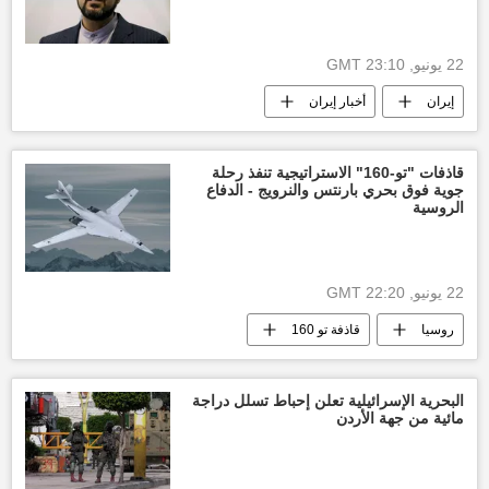
22 يونيو, 23:10 GMT
إيران
أخبار إيران
الولايات المتحدة الأمريكية
العالم
قاذفات "تو-160" الاستراتيجية تنفذ رحلة
جوية فوق بحري بارنتس والنرويج - الدفاع
الروسية
22 يونيو, 22:20 GMT
روسيا
قاذفة تو 160
البحرية الإسرائيلية تعلن إحباط تسلل دراجة
مائية من جهة الأردن