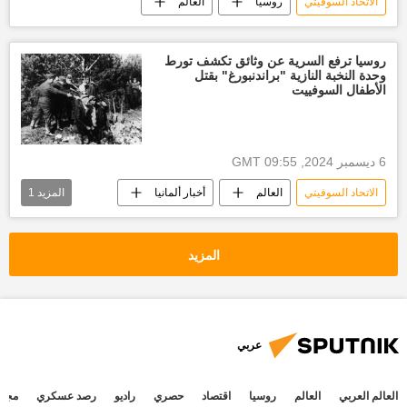
الاتحاد السوفيتي
روسيا
العالم
روسيا ترفع السرية عن وثائق تكشف تورط
وحدة النخبة النازية "براندنبورغ" بقتل
الأطفال السوفييت
6 ديسمبر 2024, 09:55 GMT
الاتحاد السوفيتي
العالم
أخبار ألمانيا
المزيد
1
روسيا
المزيد
عربي
العالم العربي
العالم
روسيا
اقتصاد
حصري
راديو
رصد عسكري
مجتم