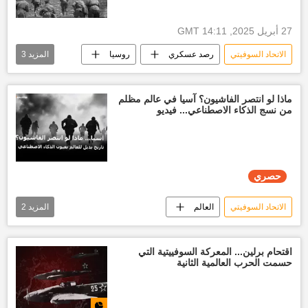
27 أبريل 2025, 14:11 GMT
الاتحاد السوفيتي
رصد عسكري
روسيا
المزيد
3
أخبار روسيا اليوم
سلاح روسيا
أخبار ألمانيا النازية
ماذا لو انتصر الفاشيون؟ آسيا في عالم مظلم
من نسج الذكاء الاصطناعي... فيديو
حصري
الاتحاد السوفيتي
العالم
المزيد
2
جرائم النازية الأوكرانية
أخبار ألمانيا النازية
هتلر
اقتحام برلين... المعركة السوفييتية التي
حسمت الحرب العالمية الثانية