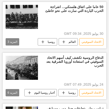
الجيش المصري
سلاح روسيا
50 عاما على اتفاق هلسنكي... انفراجة
الحرب الباردة التي سارت على نحو خاطئ
30 يوليو 2025, 09:34 GMT
الاتحاد السوفيتي
العالم
روسيا
المزيد
3
الناتو
الولايات المتحدة الأمريكية
أخبار الاتحاد الأوروبي
الحرب الباردة
الدفاع الروسية تكشف كيف أسهم الاتحاد
السوفيتي في استعادة أوروبا الشرقية بعد
الحرب
24 يوليو 2025, 07:49 GMT
الاتحاد السوفيتي
روسيا
أخبار روسيا اليوم
المزيد
6
الجيش الروسي
الحرب العالمية الثانية
العالم
أخبار ألمانيا النازية
ترامب يدلى بتعليقات حول دور روسيا في