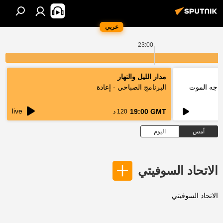
عربي
23:00
مدار الليل والنهار
واجه الموت
البرنامج الصباحي - إعادة
live
19:00 GMT
120 د
أمس
اليوم
الاتحاد السوفيتي
الاتحاد السوفيتي