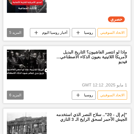
حصري
الاتحاد السوفيتي
روسيا
أخبار روسيا اليوم
المزيد
5
جرائم النازية الأوكرانية
أخبار ألمانيا النازية
هتلر
أدولف هتلر
ماذا لو انتصر الفاشيون؟ التاريخ البديل
لأمريكا اللاتينية بعيون الذكاء الاصطناعي...
الولايات المتحدة الأمريكية
فيديو
1 مايو 2025, 12:12 GMT
الاتحاد السوفيتي
روسيا
المزيد
6
جرائم النازية الأوكرانية
أخبار ألمانيا النازية
الجيش الروسي
عيد النصر
"إم إل - 20".. سلاح النصر الذي استخدمه
الجيش الأحمر لسحق الرايخ الـ 3 النازي
القوات الروسية
هتلر
أدولف هتلر