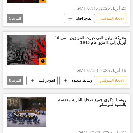
20 أبريل 2025, 07:45 GMT
الاتحاد السوفيتي
انفوجرافيك
المزيد
5
الحرب الوطنية العظمى 1941-1945
الحرب العالمية الثانية
جرائم النازية الأوكرانية
معركة برلين التي غيرت الموازين.. من 16
أبريل إلى 8 مايو عام 1945
أخبار ألمانيا النازية
روسيا الاتحادية
16 أبريل 2025, 07:33 GMT
الاتحاد السوفيتي
وسائط متعددة
انفوجرافيك
المزيد
8
العالم
روسيا
جرائم النازية الأوكرانية
أخبار ألمانيا النازية
هتلر
أدولف هتلر
روسيا: ذكرى جميع ضحايا النازية مقدسة
بالنسبة لموسكو
جوزيف ستالين
برلين
27 يناير 2025, 20:03 GMT