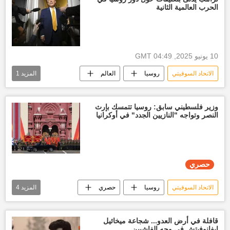
الحرب العالمية الثانية
جرائم النازية الأوكرانية
الحلفاء
10 يونيو 2025, 04:49 GMT
الاتحاد السوفيتي
روسيا
العالم
المزيد
1
الولايات المتحدة الأمريكية
وزير فلسطيني سابق: روسيا تتمسك بإرث
النصر وتواجه "النازيين الجدد" في أوكرانيا
حصري
الاتحاد السوفيتي
روسيا
حصري
المزيد
4
الذكرى الثمانين للنصر
جرائم النازية الأوكرانية
أخبار ألمانيا النازية
الجيش الروسي
قافلة في أرض العدو... شجاعة ميخائيل
إيفانوفيتش في وجه الفاشيين