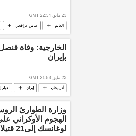
23 مايو, 22:34 GMT
العالم
عباس عراقجي
الخارجية: وفاة قنصل
بإيران
23 مايو, 21:58 GMT
أذربيجان
إيران
أخبار إ
وزارة الطوارئ الروس
الهجوم الأوكراني عل
لوغانسك إلى21 قتيلا