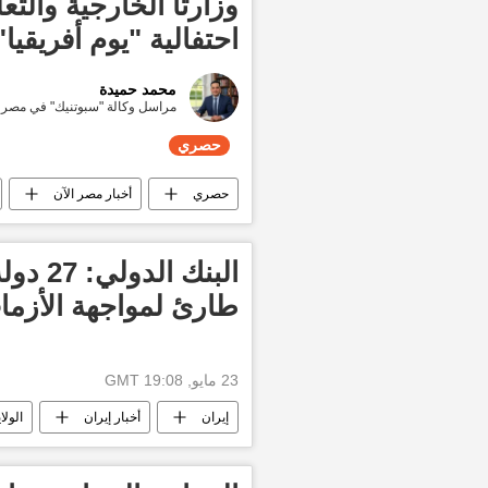
وزارتا الخارجية والت
احتفالية "يوم أفريقيا"
محمد حميدة
مراسل وكالة "سبوتنيك" في مصر
حصري
حصري
أخبار مصر الآن
البنك 
طارئ لمواجهة الأزمات
23 مايو, 19:08 GMT
إيران
أخبار إيران
الولا