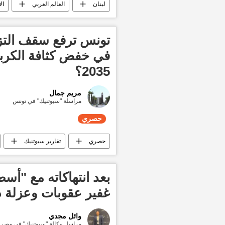
لبنان
العالم العربي
ال
تونس ترفع سقف التزام
2035؟
مريم جمال
مراسلة "سبوتنيك" في تونس
حصري
حصري
تقارير سبوتنيك
أخبار تونس اليوم
بعد انتهاكاته مع "أس
غفير عقوبات وعزلة د
وائل مجدي
مراسل وكالة "سبوتنيك" في مصر