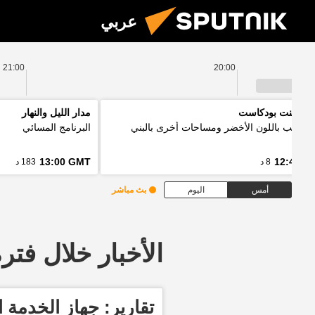
عربي
21:00
20:00
 بوينت بودكاست
مدار الليل والنهار
ل الألب باللون الأخضر ومساحات أخرى بالبني
البرنامج المسائي
13:00 GMT
12:48 G
8 د
183 د
أمس
اليوم
بث مباشر
الأخبار خلال فترة معينة
تقارير: جهاز الخدمة ا