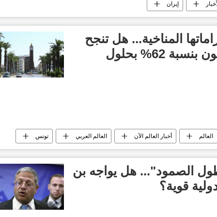
أخبار
إيران
اتها المناخية... هل تنجح
في خفض كثافة الكربون بنسبة 62% بحلول
العالم
أخبار العالم الآن
العالم العربي
تونس
طول الصمود"... هل يواجه بن
ولية قوية؟