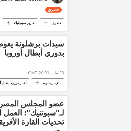
حصري
حصري
تقارير سبوتنيك
إسرائيل
أخبار إسرائيل اليوم
سيدات برشلونة يعوضن
بدوري أبطال أوروبا
23 مايو, 20:00 GMT
نادي برشلونة
أخبار دوري أبطال أو
عضو المجلس المصري
لـ"سبوتنيك": العمل 
تحديات القارة الأفريق